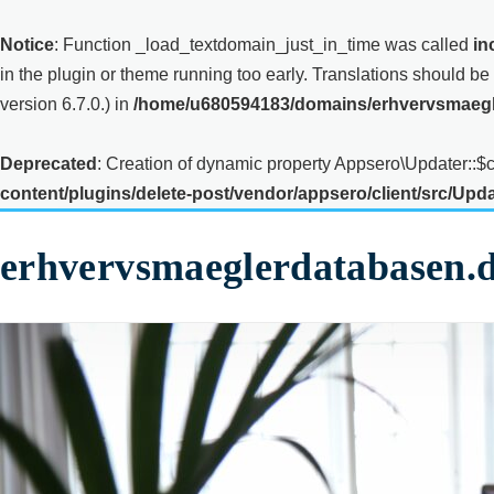
i
Notice
: Function _load_textdomain_just_in_time was called
in
p
in the plugin or theme running too early. Translations should be
t
version 6.7.0.) in
/home/u680594183/domains/erhvervsmaegle
o
c
Deprecated
: Creation of dynamic property Appsero\Updater::$
o
content/plugins/delete-post/vendor/appsero/client/src/Upd
n
t
erhvervsmaeglerdatabasen.
e
n
t