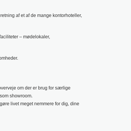
etning af et af de mange kontorhoteller,
aciliteter – mødelokaler,
somheder.
verveje om der er brug for særlige
et som showroom.
il gøre livet meget nemmere for dig, dine