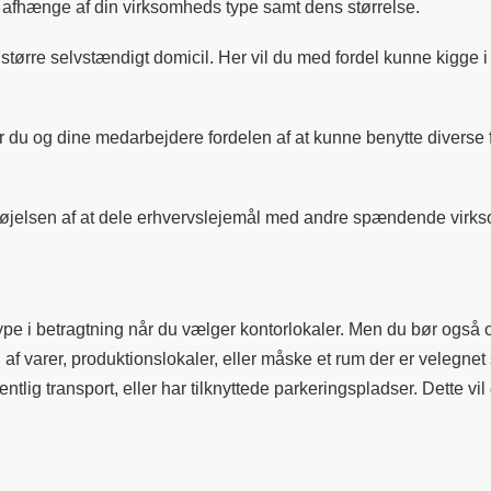
rad afhænge af din virksomheds type samt dens størrelse.
ørre selvstændigt domicil. Her vil du med fordel kunne kigge i r
år du og dine medarbejdere fordelen af at kunne benytte diverse f
 fornøjelsen af at dele erhvervslejemål med andre spændende virk
pe i betragtning når du vælger kontorlokaler. Men du bør også o
ng af varer, produktionslokaler, eller måske et rum der er velegn
entlig transport, eller har tilknyttede parkeringspladser. Dette v