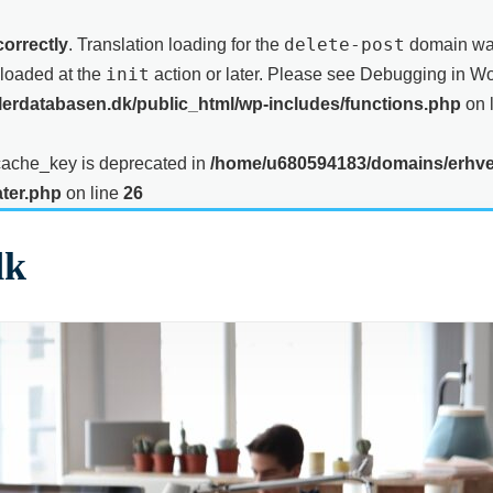
delete-post
correctly
. Translation loading for the
domain was 
init
 loaded at the
action or later. Please see
Debugging in W
rdatabasen.dk/public_html/wp-includes/functions.php
on 
cache_key is deprecated in
/home/u680594183/domains/erhve
ater.php
on line
26
dk